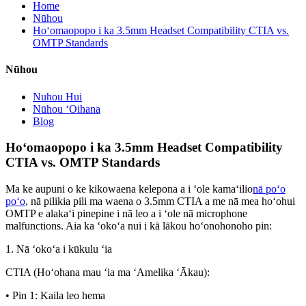
Home
Nūhou
Hoʻomaopopo i ka 3.5mm Headset Compatibility CTIA vs.
OMTP Standards
Nūhou
Nuhou Hui
Nūhou ʻOihana
Blog
Hoʻomaopopo i ka 3.5mm Headset Compatibility
CTIA vs. OMTP Standards
Ma ke aupuni o ke kikowaena kelepona a i ʻole kamaʻilio
nā poʻo
poʻo
, nā pilikia pili ma waena o 3.5mm CTIA a me nā mea hoʻohui
OMTP e alakaʻi pinepine i nā leo a i ʻole nā microphone
malfunctions. Aia ka ʻokoʻa nui i kā lākou hoʻonohonoho pin:
1. Nā ʻokoʻa i kūkulu ʻia
CTIA (Hoʻohana mau ʻia ma ʻAmelika ʻĀkau):
• Pin 1: Kaila leo hema