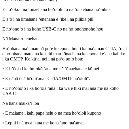
E hoʻokō i nā ʻōnaehana hoʻololi no nā ʻōnaehana hoʻoilina
E aʻo i nā limahana ʻenehana e ʻike i nā pilikia pili
E noʻonoʻo i nā koho USB-C no nā hoʻonohonoho hou
Nā Manaʻo ʻenehana
Hoʻohana maʻamau nā poʻe kelepona hou i ka maʻamau CTIA, ʻoiai
e hoʻohana mau ana kekahi mau ʻōnaehana kelepona keʻena kahiko
i ka OMTP. Ke kūʻai nei i nā poʻo poʻo hou:
• E hōʻoia i ka hoʻokō ʻana me nā ʻōnaehana e kū nei
• E nānā i nā hi'ohi'ona "CTIA/OMTP ho'ololi".
• E noʻonoʻo i ka hōʻoia ʻana i ka wā e hiki mai ana me nā koho
USB-C
Nā hana maikaʻi loa
• E mālama i kahi papa helu o nā mea hoʻololi kūpono
• Lepili i nā mea hana me kona 'ano ma'amau