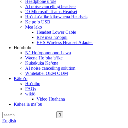
Headphone uʻole
AI noise cancelling headsets
ʻO Microsoft Teams Headset
Hoʻokaʻaʻike kikowaena Headsets
Ke poʻo USB
Mea lako
Headset Lower Cable
RJ9 mea hoʻopili
EHS Wireless Headset Adapter
Hoʻoholo
Nā Hoʻoponopono Lewa
Waena Hoʻokaʻaʻike
Kūkākūkā Keʻena
AI noise cancelling solution
Whitelabel OEM ODM
Kākoʻo
Hoʻoiho
FAQs
wikiō
Video Huahana
Kāhea iā mā˚ou
English