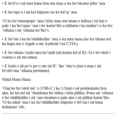
• E ho'āʻo i nā mea hana hou ma mua o ka hoʻokomo piha ʻana
• E hoʻopaʻa i nā koi kūpono no ke kūʻai ʻana
ʻO ka hoʻomaopopo ʻana i kēia mau maʻamau e kōkua i nā hui e
pale i ka hoʻopau ʻana i ke kamaʻilio a mālama i ka maikaʻi o ka leo
ʻoihana i nā ʻoihana koʻikoʻi.
• E hōʻoia i ka hoʻohālikelike ʻana o ka mea hana (ke hoʻohana nei
ka hapa nui o Apple a me Android i ka CTIA).
• E hoʻohana i kahi mea hoʻopili (nā kumu kūʻai $2–5) e hoʻololi i
waena o nā maʻamau.
• E koho i nā poʻo poʻo me nā IC ʻike ʻokoʻa (maʻa mau i nā
hiʻohiʻona ʻoihana premium).
Nānā Hana Hana
ʻOiai ke hoʻololi nei ʻo USB-C i ka 3.5mm i nā polokalamu hou
aku, ke kū nei nā ʻōnaehana hoʻoilina i kēia pilikia. Pono nā ʻoihana
e hoʻohālikelike i nā ʻano headset e pale aku i nā pilikia kamaʻilio.
ʻO ka nānā ʻana i ka hoʻohālikelike kūpono e hōʻoia i nā hana
kelepona ʻole.