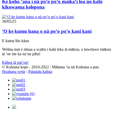
Ke koho ʻana i nā poʻo poʻo maikaʻi loa no kahi
kikowaena kelepona
30/05/25
ʻO ke kumu hana o nā poʻo poʻo kani kani
E kamaʻilio kāua
Welina mai e nīnau a waiho i kahi leka iā mākou, e lawelawe mākou
iā ʻoe me ka naʻau piha!
Kāhea iā mā˚ou!
© Kuleana kope - 2010-2022 : Mālama ʻia nā Kuleana a pau.
Huahana wela
-
Palapala kahua