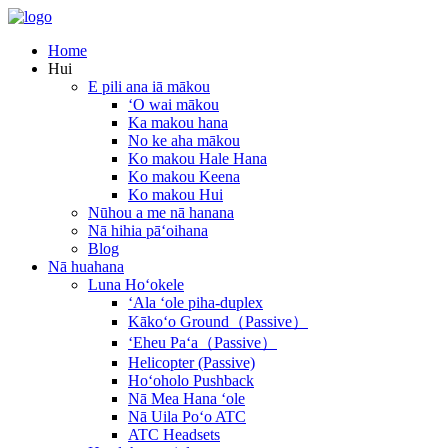
Home
Hui
E pili ana iā mākou
ʻO wai mākou
Ka makou hana
No ke aha mākou
Ko makou Hale Hana
Ko makou Keena
Ko makou Hui
Nūhou a me nā hanana
Nā hihia pāʻoihana
Blog
Nā huahana
Luna Hoʻokele
ʻAla ʻole piha-duplex
Kākoʻo Ground（Passive）
ʻEheu Paʻa（Passive）
Helicopter (Passive)
Hoʻoholo Pushback
Nā Mea Hana ʻole
Nā Uila Poʻo ATC
ATC Headsets