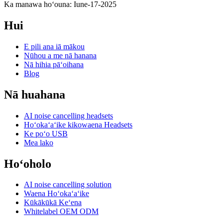
Ka manawa hoʻouna: Iune-17-2025
Hui
E pili ana iā mākou
Nūhou a me nā hanana
Nā hihia pāʻoihana
Blog
Nā huahana
AI noise cancelling headsets
Hoʻokaʻaʻike kikowaena Headsets
Ke poʻo USB
Mea lako
Hoʻoholo
AI noise cancelling solution
Waena Hoʻokaʻaʻike
Kūkākūkā Keʻena
Whitelabel OEM ODM