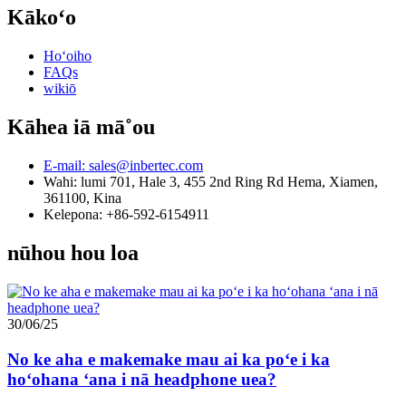
Kākoʻo
Hoʻoiho
FAQs
wikiō
Kāhea iā mā˚ou
E-mail: sales@inbertec.com
Wahi: lumi 701, Hale 3, 455 2nd Ring Rd Hema, Xiamen,
361100, Kina
Kelepona: +86-592-6154911
nūhou hou loa
30/06/25
No ke aha e makemake mau ai ka poʻe i ka
hoʻohana ʻana i nā headphone uea?