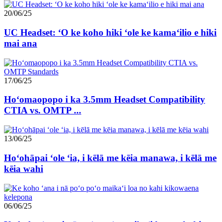
20/06/25
UC Headset: ʻO ke koho hiki ʻole ke kamaʻilio e hiki
mai ana
17/06/25
Hoʻomaopopo i ka 3.5mm Headset Compatibility
CTIA vs. OMTP ...
13/06/25
Hoʻohāpai ʻole ʻia, i kēlā me kēia manawa, i kēlā me
kēia wahi
06/06/25