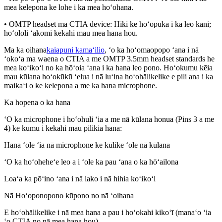
mea kelepona ke lohe i ka mea hoʻohana.
• OMTP headset ma CTIA device: Hiki ke hoʻopuka i ka leo kani;
hoʻololi ʻakomi kekahi mau mea hana hou.
Ma ka oihana
kaiapuni kamaʻilio
, ʻo ka hoʻomaopopo ʻana i nā
ʻokoʻa ma waena o CTIA a me OMTP 3.5mm headset standards he
mea koʻikoʻi no ka hōʻoia ʻana i ka hana leo pono. Hoʻokumu kēia
mau kūlana hoʻokūkū ʻelua i nā luʻina hoʻohālikelike e pili ana i ka
maikaʻi o ke kelepona a me ka hana microphone.
Ka hopena o ka hana
ʻO ka microphone i hoʻohuli ʻia a me nā kūlana honua (Pins 3 a me
4) ke kumu i kekahi mau pilikia hana:
Hana ʻole ʻia nā microphone ke kūlike ʻole nā kūlana
ʻO ka hoʻoheheʻe leo a i ʻole ka pau ʻana o ka hōʻailona
Loaʻa ka pōʻino ʻana i nā lako i nā hihia koʻikoʻi
Nā Hoʻoponopono kūpono no nā ʻoihana
E hoʻohālikelike i nā mea hana a pau i hoʻokahi kikoʻī (manaʻo ʻia
ʻo CTIA no nā mea hana hou)