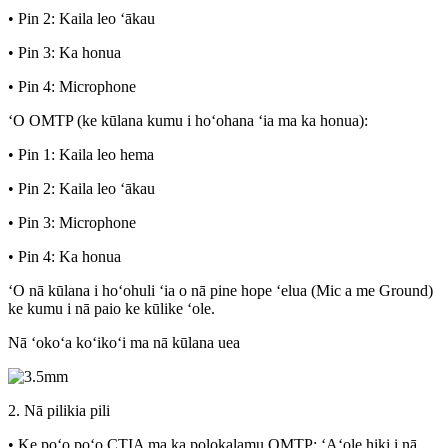
• Pin 2: Kaila leo ʻākau
• Pin 3: Ka honua
• Pin 4: Microphone
ʻO OMTP (ke kūlana kumu i hoʻohana ʻia ma ka honua):
• Pin 1: Kaila leo hema
• Pin 2: Kaila leo ʻākau
• Pin 3: Microphone
• Pin 4: Ka honua
ʻO nā kūlana i hoʻohuli ʻia o nā pine hope ʻelua (Mic a me Ground)
ke kumu i nā paio ke kūlike ʻole.
Nā ʻokoʻa koʻikoʻi ma nā kūlana uea
2. Nā pilikia pili
• Ke poʻo poʻo CTIA ma ka polokalamu OMTP: ʻAʻole hiki i nā