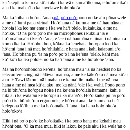
ka ʻikepili o ka mea kūʻai aku i ka wā e kamaʻilio ana, e hoʻomaikaʻi
ana i ka maikaʻi o ka lawelawe holoʻokoʻa.
Ma ka ʻoihana hoʻonaʻauao,
nā poʻo poʻo
pono no ke aʻo pūnaewele
a me nā lumi papa virtual. Hoʻohana nā kumu a me nā haumāna e
hōʻoia i ka leo maʻemaʻe i ka wā haʻiʻōlelo, kūkākūkā, a me nā
hōʻike. ʻO nā poʻo poʻo me nā microphones i kūkulu ʻia e
hoʻomaʻamaʻa i ke aʻo ʻana, e ʻae i nā haumāna e nīnau i nā nīnau a
komo ikaika. Hoʻohui hou, kōkua ka ʻenehana hoʻopau leo i ka
hōʻemi ʻana i nā mea hoʻohilahila, e hana ana i kahi kaiapuni aʻo
ʻana. Hoʻohana pū ʻia nā poʻo poʻo i nā keʻena ʻōlelo, kahi mea
koʻikoʻi ka leo pololei no ka haʻi ʻana a me ka hoʻolohe ʻana.
Ma nā hoʻonohonoho keʻena, hoʻohana mau ʻia nā headset no ka
teleconferencing, nā hālāwai mamao, a me ke kākoʻo o nā mea kūʻai
aku. Hāʻawi lākou i nā limahana e kamaʻilio maikaʻi me nā hoa
hana a me nā mea kūʻai aku, me ka nānā ʻole i ka wahi. Pono pono
nā hiʻohiʻona hoʻopau noise i nā keʻena hoʻolālā hāmama, kahi e
hiki ai i ka walaʻau ke hoʻopau i ka manaʻo. Hoʻoikaika pū nā poʻo
poʻo i ka hōʻoluʻolu ergonomic, e hōʻemi ana i ke kaumaha i nā
kelepona lōʻihi a me ka hoʻomaikaʻi ʻana i ka hana holoʻokoʻa
holoʻokoʻa.
Hiki i nā poʻo poʻo ke hoʻoikaika i ka pono hana ma kekahi mau
hiʻohiʻona. ʻO ka mea mua, hiki iā lākou ke pale aku i ka walaʻau o