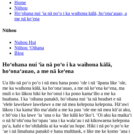
Home
Nūhou
Hoʻohana nui ʻia nā poʻo i ka waihona kālā, hoʻonaʻauao, a
me nā keʻena
Nūhou
Nuhou Hui
Nūhou ʻOihana
Blog
Hoʻohana nui ʻia nā poʻo i ka waihona kālā,
hoʻonaʻauao, a me nā keʻena
Ua lilo nā poʻo poʻo i nā mea hana pono ʻole i nā ʻāpana like ʻole,
me ka waihona kālā, ka hoʻonaʻauao, a me nā keʻena keʻena, ma
muli o ko lākou hiki ke hoʻonui i ka pono kamaʻilio a me ka
huahana. I ka ʻoihana panakō, hoʻohana nui ʻia nā headset e nā
ʻelele lawelawe lawelawe a me nā mea kelepona kelepona. Hāʻawi
lākou i ka kamaʻilio maʻalahi a me ka pau ʻole me nā mea kūʻai aku,
e hōʻoia i ka lawe ʻia ʻana o ka ʻike kālā koʻikoʻi. ʻOi aku ka maikaʻi
o nā hiʻohiʻona hoʻopau ʻana i ka walaʻau i nā kikowaena kelepona
paʻa, kahi e hoʻohilahila ai ka walaʻau hope. Hiki i nā poʻo poʻo ke
ʻae i nā limahana panakō e hana multitask, e like me ke komo ʻana i