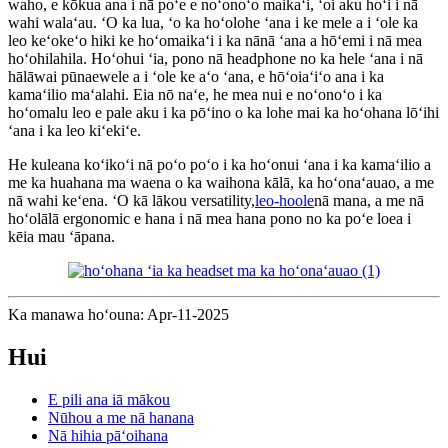
waho, e kōkua ana i nā poʻe e noʻonoʻo maikaʻi, ʻoi aku hoʻi i nā
wahi walaʻau. ʻO ka lua, ʻo ka hoʻolohe ʻana i ke mele a i ʻole ka
leo keʻokeʻo hiki ke hoʻomaikaʻi i ka nānā ʻana a hōʻemi i nā mea
hoʻohilahila. Hoʻohui ʻia, pono nā headphone no ka hele ʻana i nā
hālāwai pūnaewele a i ʻole ke aʻo ʻana, e hōʻoiaʻiʻo ana i ka
kamaʻilio maʻalahi. Eia nō naʻe, he mea nui e noʻonoʻo i ka
hoʻomalu leo e pale aku i ka pōʻino o ka lohe mai ka hoʻohana lōʻihi
ʻana i ka leo kiʻekiʻe.
He kuleana koʻikoʻi nā poʻo poʻo i ka hoʻonui ʻana i ka kamaʻilio a
me ka huahana ma waena o ka waihona kālā, ka hoʻonaʻauao, a me
nā wahi keʻena. ʻO kā lākou versatility,
leo-hoole
nā mana, a me nā
hoʻolālā ergonomic e hana i nā mea hana pono no ka poʻe loea i
kēia mau ʻāpana.
Ka manawa hoʻouna: Apr-11-2025
Hui
E pili ana iā mākou
Nūhou a me nā hanana
Nā hihia pāʻoihana