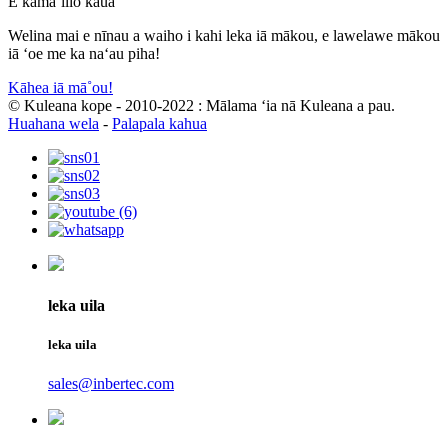
E kamaʻilio kāua
Welina mai e nīnau a waiho i kahi leka iā mākou, e lawelawe mākou
iā ʻoe me ka naʻau piha!
Kāhea iā mā˚ou!
© Kuleana kope - 2010-2022 : Mālama ʻia nā Kuleana a pau.
Huahana wela
-
Palapala kahua
leka uila
leka uila
sales@inbertec.com