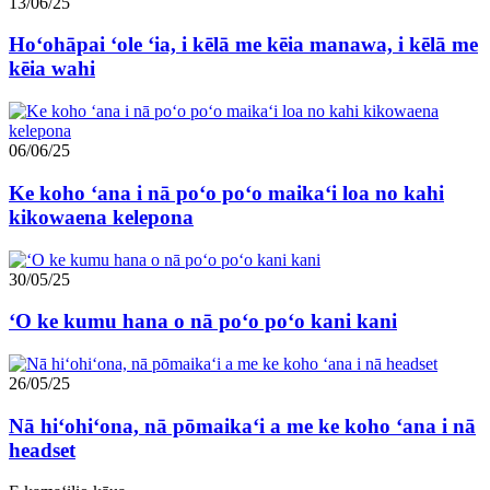
13/06/25
Hoʻohāpai ʻole ʻia, i kēlā me kēia manawa, i kēlā me
kēia wahi
06/06/25
Ke koho ʻana i nā poʻo poʻo maikaʻi loa no kahi
kikowaena kelepona
30/05/25
ʻO ke kumu hana o nā poʻo poʻo kani kani
26/05/25
Nā hiʻohiʻona, nā pōmaikaʻi a me ke koho ʻana i nā
headset