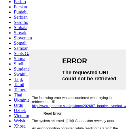
Pashto
Persian
Punjabi
Serbian
Sesotho
Sinhala
Slovak
Slovenian
Somali
Samoan
Scots Gaelic
Shona
Sindhi
Sundanese
Swahili
Tajik
Tamil
Telugu
Thai
Ukrainian
Urdu
Uzbek
Vietnamese
Welsh
Xhosa