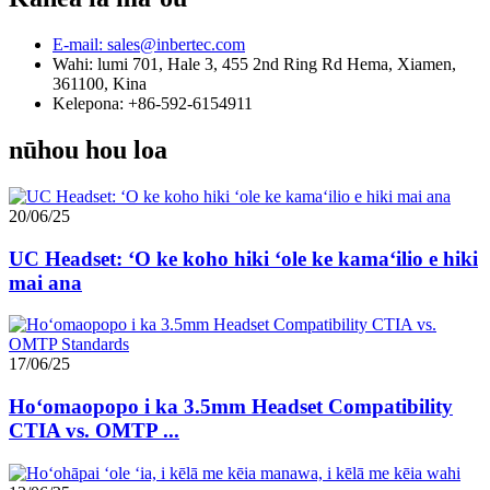
E-mail: sales@inbertec.com
Wahi: lumi 701, Hale 3, 455 2nd Ring Rd Hema, Xiamen,
361100, Kina
Kelepona: +86-592-6154911
nūhou hou loa
20/06/25
UC Headset: ʻO ke koho hiki ʻole ke kamaʻilio e hiki
mai ana
17/06/25
Hoʻomaopopo i ka 3.5mm Headset Compatibility
CTIA vs. OMTP ...