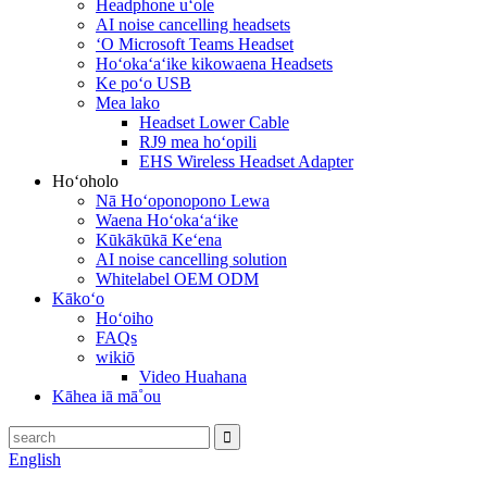
Headphone uʻole
AI noise cancelling headsets
ʻO Microsoft Teams Headset
Hoʻokaʻaʻike kikowaena Headsets
Ke poʻo USB
Mea lako
Headset Lower Cable
RJ9 mea hoʻopili
EHS Wireless Headset Adapter
Hoʻoholo
Nā Hoʻoponopono Lewa
Waena Hoʻokaʻaʻike
Kūkākūkā Keʻena
AI noise cancelling solution
Whitelabel OEM ODM
Kākoʻo
Hoʻoiho
FAQs
wikiō
Video Huahana
Kāhea iā mā˚ou
English