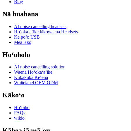
Blog
Nā huahana
AI noise cancelling headsets
Hoʻokaʻaʻike kikowaena Headsets
Ke poʻo USB
Mea lako
Hoʻoholo
AI noise cancelling solution
Waena Hoʻokaʻaʻike
Kūkākūkā Keʻena
Whitelabel OEM ODM
Kākoʻo
Hoʻoiho
FAQs
wikiō
Kāhea iā mā˚ou