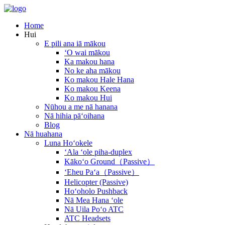
Home
Hui
E pili ana iā mākou
ʻO wai mākou
Ka makou hana
No ke aha mākou
Ko makou Hale Hana
Ko makou Keena
Ko makou Hui
Nūhou a me nā hanana
Nā hihia pāʻoihana
Blog
Nā huahana
Luna Hoʻokele
ʻAla ʻole piha-duplex
Kākoʻo Ground（Passive）
ʻEheu Paʻa（Passive）
Helicopter (Passive)
Hoʻoholo Pushback
Nā Mea Hana ʻole
Nā Uila Poʻo ATC
ATC Headsets