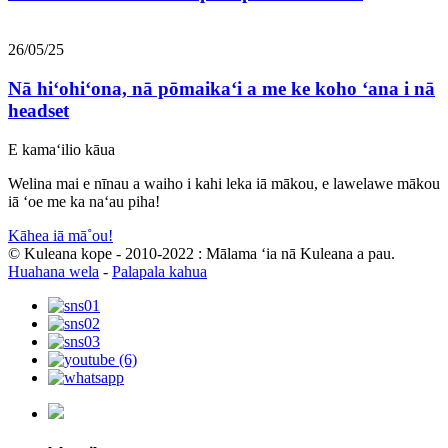
26/05/25
Nā hiʻohiʻona, nā pōmaikaʻi a me ke koho ʻana i nā
headset
E kamaʻilio kāua
Welina mai e nīnau a waiho i kahi leka iā mākou, e lawelawe mākou
iā ʻoe me ka naʻau piha!
Kāhea iā mā˚ou!
© Kuleana kope - 2010-2022 : Mālama ʻia nā Kuleana a pau.
Huahana wela
-
Palapala kahua