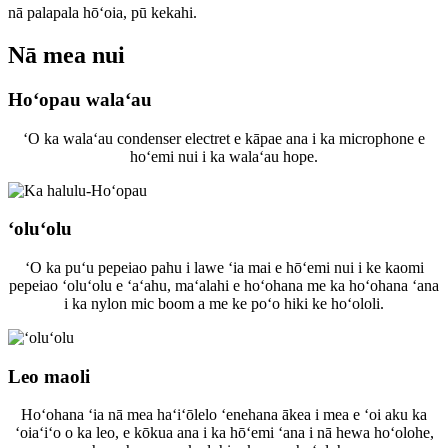
nā palapala hōʻoia, pū kekahi.
Nā mea nui
Hoʻopau walaʻau
ʻO ka walaʻau condenser electret e kāpae ana i ka microphone e
hoʻemi nui i ka walaʻau hope.
ʻoluʻolu
ʻO ka puʻu pepeiao pahu i lawe ʻia mai e hōʻemi nui i ke kaomi
pepeiao ʻoluʻolu e ʻaʻahu, maʻalahi e hoʻohana me ka hoʻohana ʻana
i ka nylon mic boom a me ke poʻo hiki ke hoʻololi.
Leo maoli
Hoʻohana ʻia nā mea haʻiʻōlelo ʻenehana ākea i mea e ʻoi aku ka
ʻoiaʻiʻo o ka leo, e kōkua ana i ka hōʻemi ʻana i nā hewa hoʻolohe,