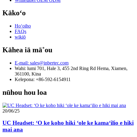
Whitelabel OEM ODM
Kākoʻo
Hoʻoiho
FAQs
wikiō
Kāhea iā mā˚ou
E-mail: sales@inbertec.com
Wahi: lumi 701, Hale 3, 455 2nd Ring Rd Hema, Xiamen,
361100, Kina
Kelepona: +86-592-6154911
nūhou hou loa
20/06/25
UC Headset: ʻO ke koho hiki ʻole ke kamaʻilio e hiki
mai ana