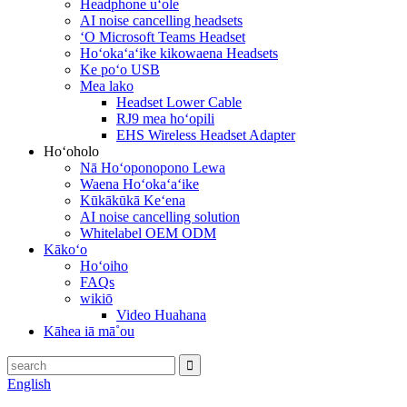
Headphone uʻole
AI noise cancelling headsets
ʻO Microsoft Teams Headset
Hoʻokaʻaʻike kikowaena Headsets
Ke poʻo USB
Mea lako
Headset Lower Cable
RJ9 mea hoʻopili
EHS Wireless Headset Adapter
Hoʻoholo
Nā Hoʻoponopono Lewa
Waena Hoʻokaʻaʻike
Kūkākūkā Keʻena
AI noise cancelling solution
Whitelabel OEM ODM
Kākoʻo
Hoʻoiho
FAQs
wikiō
Video Huahana
Kāhea iā mā˚ou
English