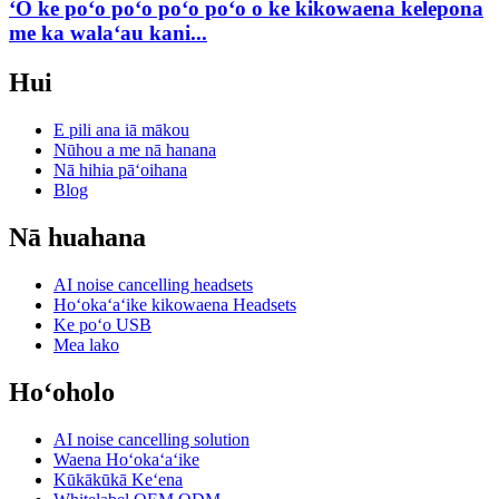
ʻO ke poʻo poʻo poʻo poʻo o ke kikowaena kelepona
me ka walaʻau kani...
Hui
E pili ana iā mākou
Nūhou a me nā hanana
Nā hihia pāʻoihana
Blog
Nā huahana
AI noise cancelling headsets
Hoʻokaʻaʻike kikowaena Headsets
Ke poʻo USB
Mea lako
Hoʻoholo
AI noise cancelling solution
Waena Hoʻokaʻaʻike
Kūkākūkā Keʻena