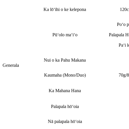
Ka lōʻihi o ke kelepona
120
Poʻo p
Pūʻolo maʻiʻo
Palapala 
Paʻi l
Nui o ka Pahu Makana
Generala
Kaumaha (Mono/Duo)
70g/
Ka Mahana Hana
Palapala hōʻoia
Nā palapala hōʻoia