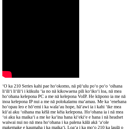
ʻO ka 210 Series kahi pae hoʻokomo, nā pūʻulu poʻo poʻo ʻoihana
liʻiliʻi liʻiliʻi i kūkulu ʻia no nā kikowaena pili koʻikoʻi loa, nā mea
hoʻohana kelepona PC a me nā kelepona VoIP. He kūpono ia me nā
inoa kelepona IP nui a me nā polokalamu maʻamau. Me ka ʻenehana
hoʻopau leo e hōʻemi i ka walaʻau hope, hāʻawi ia i kahi ʻike mea
kūʻai aku ʻoihana ma kēlā me kēia kelepona. Hoʻohana ia i nā mea
ʻoi aku ka maikaʻi a me ke kaʻina hana kiʻekiʻe e hana i nā headset
waiwai nui no nā mea hoʻohana i ka palena kālā akā ʻaʻole
makemake e kaumaha i ka maikaʻi. Loaʻa i ka moʻo 210 ka laulā o