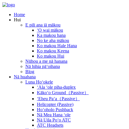
Home
Hui
E pili ana iā mākou
ʻO wai mākou
Ka makou hana
No ke aha mākou
Ko makou Hale Hana
Ko makou Keena
Ko makou Hui
Nūhou a me nā hanana
Nā hihia pāʻoihana
Blog
Nā huahana
Luna Hoʻokele
ʻAla ʻole piha-duplex
Kākoʻo Ground（Passive）
ʻEheu Paʻa（Passive）
Helicopter (Passive)
Hoʻoholo Pushback
Nā Mea Hana ʻole
Nā Uila Poʻo ATC
ATC Headsets