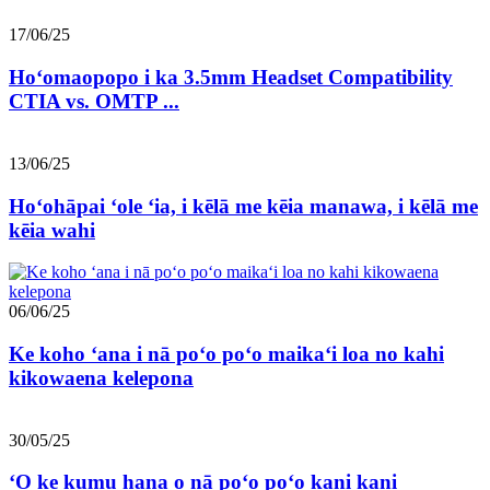
17/06/25
Hoʻomaopopo i ka 3.5mm Headset Compatibility
CTIA vs. OMTP ...
13/06/25
Hoʻohāpai ʻole ʻia, i kēlā me kēia manawa, i kēlā me
kēia wahi
06/06/25
Ke koho ʻana i nā poʻo poʻo maikaʻi loa no kahi
kikowaena kelepona
30/05/25
ʻO ke kumu hana o nā poʻo poʻo kani kani