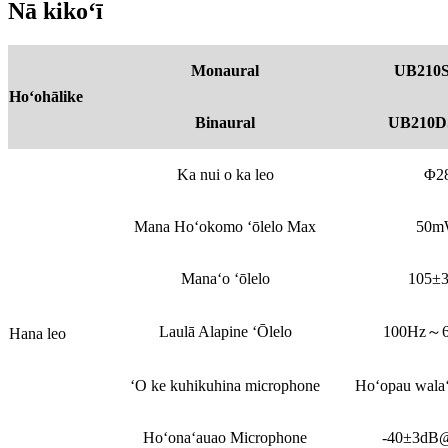
Nā kikoʻī
Monaural
UB210S
Hoʻohālike
Binaural
UB210D
Ka nui o ka leo
Φ2
Mana Hoʻokomo ʻōlelo Max
50
Manaʻo ʻōlelo
105±
Laulā Alapine ʻŌlelo
100Hz～6
Hana leo
ʻO ke kuhikuhina microphone
Hoʻopau wala
Hoʻonaʻauao Microphone
-40±3dB