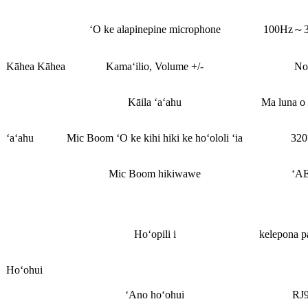
ʻO ke alapinepine microphone
100Hz～3
Kāhea Kāhea
Kamaʻilio, Volume +/-
No
Kāila ʻaʻahu
Ma luna o 
ʻaʻahu
Mic Boom ʻO ke kihi hiki ke hoʻololi ʻia
320
Mic Boom hikiwawe
ʻA
Hoʻopili i
kelepona 
Hoʻohui
ʻAno hoʻohui
RJ