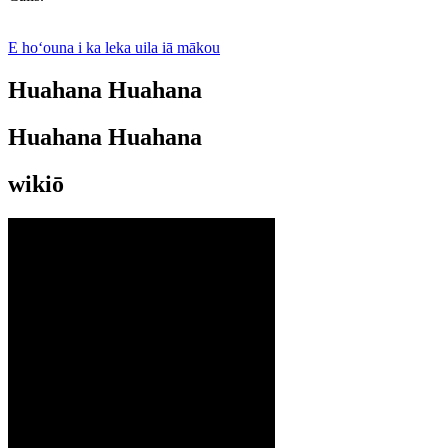
E hoʻouna i ka leka uila iā mākou
Huahana Huahana
Huahana Huahana
wikiō