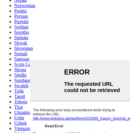
Nepali
Norwegian
Pashto
Persian
Punjabi
Serbian
Sesotho
Sinhala
Slovak
Slovenian
Somali
Samoan
Scots Gaelic
Shona
Sindhi
Sundanese
Swahili
Tajik
Tamil
Telugu
Thai
Ukrainian
Urdu
Uzbek
Vietnamese