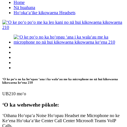
Home
Nā huahana
Hoʻokaʻaʻike kikowaena Headsets
ʻO ke poʻo no ka hoʻopau ʻana i ka walaʻau me ka microphone no nā hui kikowaena
kikowaena keʻena 210
UB210 moʻo
ʻO ka wehewehe pōkole:
ʻOihana Hoʻopaʻa Noise Hoʻopau Headset me Microphone no ke
Keʻena Hoʻokaʻaʻike Center Call Center Microsoft Teams VoIP
Calls.