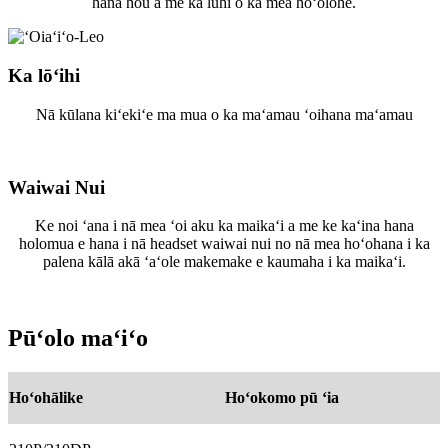
hana hou a me ka luhi o ka mea hoʻolohe.
Ka lōʻihi
Nā kūlana kiʻekiʻe ma mua o ka maʻamau ʻoihana maʻamau
Waiwai Nui
Ke noi ʻana i nā mea ʻoi aku ka maikaʻi a me ke kaʻina hana
holomua e hana i nā headset waiwai nui no nā mea hoʻohana i ka
palena kālā akā ʻaʻole makemake e kaumaha i ka maikaʻi.
Pūʻolo maʻiʻo
Hoʻohālike
Hoʻokomo pū ʻia