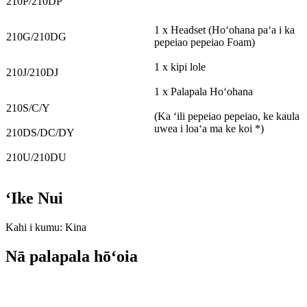
210P/210DP
1 x Headset (Hoʻohana paʻa i ka
210G/210DG
pepeiao pepeiao Foam)
1 x kipi lole
210J/210DJ
1 x Palapala Hoʻohana
210S/C/Y
(Ka ʻili pepeiao pepeiao, ke kaula
uwea i loaʻa ma ke koi *)
210DS/DC/DY
210U/210DU
ʻIke Nui
Kahi i kumu: Kina
Nā palapala hōʻoia