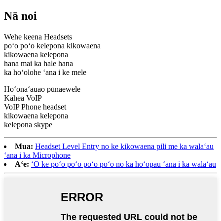
Nā noi
Wehe keena Headsets
poʻo poʻo kelepona kikowaena
kikowaena kelepona
hana mai ka hale hana
ka hoʻolohe ʻana i ke mele
Hoʻonaʻauao pūnaewele
Kāhea VoIP
VoIP Phone headset
kikowaena kelepona
kelepona skype
Mua:
Headset Level Entry no ke kikowaena pili me ka walaʻau
ʻana i ka Microphone
Aʻe:
ʻO ke poʻo poʻo poʻo poʻo no ka hoʻopau ʻana i ka walaʻau