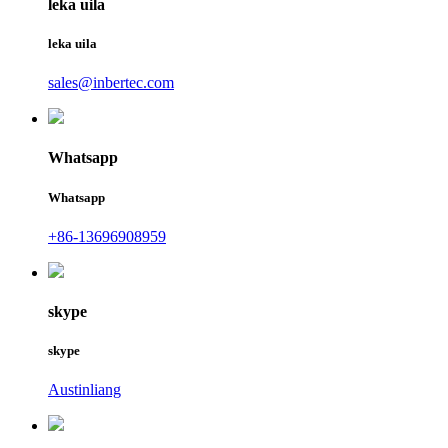
leka uila
leka uila
sales@inbertec.com
Whatsapp
Whatsapp
+86-13696908959
skype
skype
Austinliang