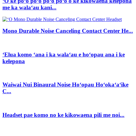
ʻO ke poʻo poʻo poʻo poʻo o ke kikowaena kelepona
me ka walaʻau kani...
Mono Durable Noise Canceling Contact Center He...
ʻElua komo ʻana i ka walaʻau e hoʻopau ana i ke
kelepona
Waiwai Nui Binaural Noise Hoʻopau Hoʻokaʻaʻike
C...
Headset pae komo no ke kikowaena pili me noi...