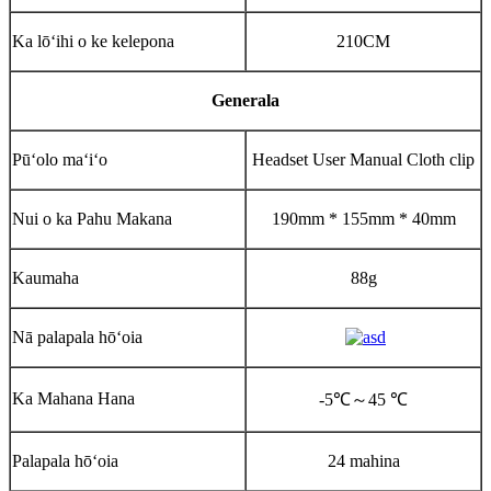
Ka lōʻihi o ke kelepona
210CM
Generala
Pūʻolo maʻiʻo
Headset User Manual Cloth clip
Nui o ka Pahu Makana
190mm * 155mm * 40mm
Kaumaha
88g
Nā palapala hōʻoia
Ka Mahana Hana
-5℃
～
45 ℃
Palapala hōʻoia
24 mahina