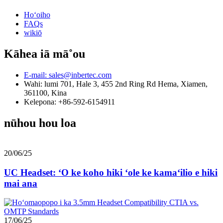
Hoʻoiho
FAQs
wikiō
Kāhea iā mā˚ou
E-mail: sales@inbertec.com
Wahi: lumi 701, Hale 3, 455 2nd Ring Rd Hema, Xiamen,
361100, Kina
Kelepona: +86-592-6154911
nūhou hou loa
20/06/25
UC Headset: ʻO ke koho hiki ʻole ke kamaʻilio e hiki
mai ana
17/06/25