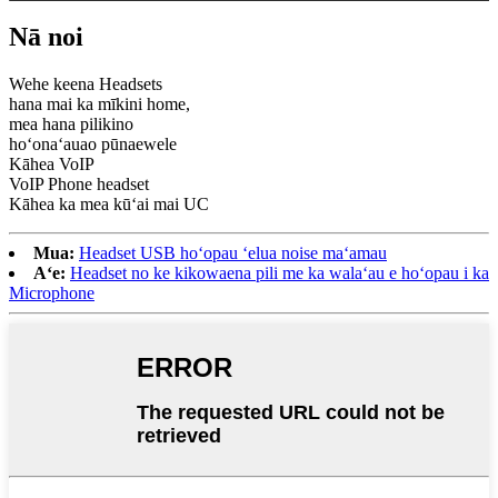
Nā noi
Wehe keena Headsets
hana mai ka mīkini home,
mea hana pilikino
hoʻonaʻauao pūnaewele
Kāhea VoIP
VoIP Phone headset
Kāhea ka mea kūʻai mai UC
Mua:
Headset USB hoʻopau ʻelua noise maʻamau
Aʻe:
Headset no ke kikowaena pili me ka walaʻau e hoʻopau i ka
Microphone