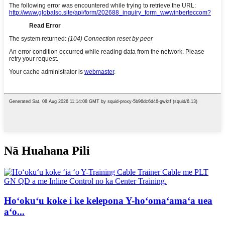
Nā Huahana Pili
Hoʻokuʻu koke i ke kelepona Y-hoʻomaʻamaʻa uea
aʻo...