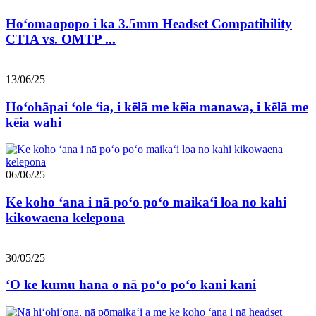
Hoʻomaopopo i ka 3.5mm Headset Compatibility
CTIA vs. OMTP ...
13/06/25
Hoʻohāpai ʻole ʻia, i kēlā me kēia manawa, i kēlā me
kēia wahi
06/06/25
Ke koho ʻana i nā poʻo poʻo maikaʻi loa no kahi
kikowaena kelepona
30/05/25
ʻO ke kumu hana o nā poʻo poʻo kani kani