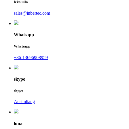
leka uila
sales@inbertec.com
Whatsapp
Whatsapp
+86-13696908959
skype
skype
Austinliang
luna