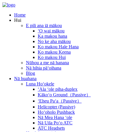
Home
Hui
E pili ana iā mākou
ʻO wai mākou
Ka makou hana
No ke aha mākou
Ko makou Hale Hana
Ko makou Keena
Ko makou Hui
Nūhou a me nā hanana
Nā hihia pāʻoihana
Blog
Nā huahana
Luna Hoʻokele
ʻAla ʻole piha-duplex
Kākoʻo Ground（Passive）
ʻEheu Paʻa（Passive）
Helicopter (Passive)
Hoʻoholo Pushback
Nā Mea Hana ʻole
Nā Uila Poʻo ATC
ATC Headsets