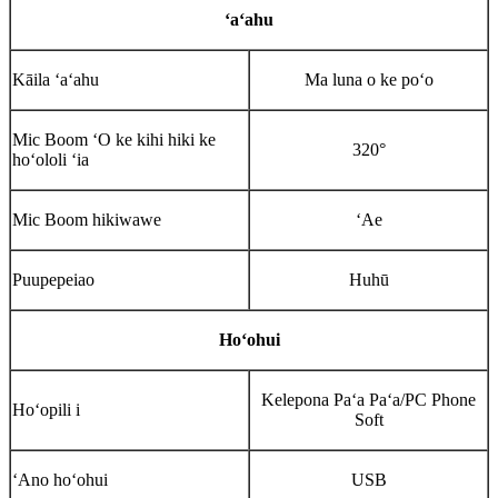
ʻaʻahu
Kāila ʻaʻahu
Ma luna o ke poʻo
Mic Boom ʻO ke kihi hiki ke
320°
hoʻololi ʻia
Mic Boom hikiwawe
ʻAe
Puupepeiao
Huhū
Hoʻohui
Kelepona Paʻa Paʻa/PC Phone
Hoʻopili i
Soft
ʻAno hoʻohui
USB