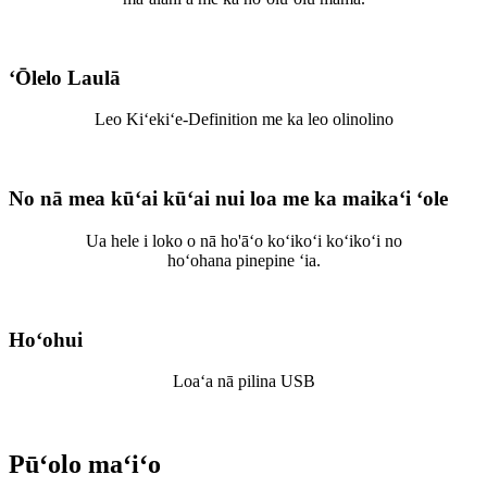
ʻŌlelo Laulā
Leo Kiʻekiʻe-Definition me ka leo olinolino
No nā mea kūʻai kūʻai nui loa me ka maikaʻi ʻole
Ua hele i loko o nā ho'āʻo koʻikoʻi koʻikoʻi no
hoʻohana pinepine ʻia.
Hoʻohui
Loaʻa nā pilina USB
Pūʻolo maʻiʻo