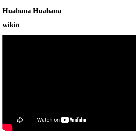
Huahana Huahana
wikiō