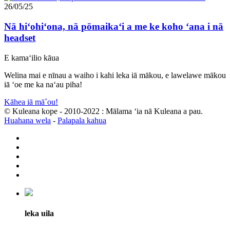
26/05/25
Nā hiʻohiʻona, nā pōmaikaʻi a me ke koho ʻana i nā
headset
E kamaʻilio kāua
Welina mai e nīnau a waiho i kahi leka iā mākou, e lawelawe mākou
iā ʻoe me ka naʻau piha!
Kāhea iā mā˚ou!
© Kuleana kope - 2010-2022 : Mālama ʻia nā Kuleana a pau.
Huahana wela
-
Palapala kahua
leka uila