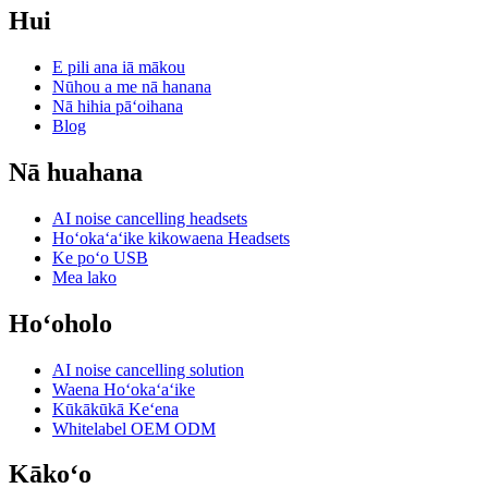
Hui
E pili ana iā mākou
Nūhou a me nā hanana
Nā hihia pāʻoihana
Blog
Nā huahana
AI noise cancelling headsets
Hoʻokaʻaʻike kikowaena Headsets
Ke poʻo USB
Mea lako
Hoʻoholo
AI noise cancelling solution
Waena Hoʻokaʻaʻike
Kūkākūkā Keʻena
Whitelabel OEM ODM
Kākoʻo