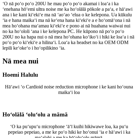
ʻO nā poʻo poʻo 200U he mau poʻo poʻo akamai i loaʻa i ka
ʻenehana hōʻemi ultra noise me ka hoʻolālā pōkole a paʻa, e hāʻawi
ana i ke kani kiʻekiʻe ma nā ʻaoʻao ʻelua o ke kelepona. Ua kūkulu
ʻia e hana maikaʻi ma nā keʻena hana kiʻekiʻe a e hoʻomāʻona i nā
mea hoʻohana maʻamau kiʻekiʻe e pono ai nā huahana waiwai nui
no ka hoʻololi ʻana i ke kelepona PC. He kūpono nā poʻo poʻo
200U no ka hapa nui o nā mea hoʻohana koʻikoʻi i hiki ke loaʻa i nā
poʻo poʻo kiʻekiʻe a hilinaʻi. Loaʻa ka headset no ka OEM ODM
lepili keʻokeʻo i hoʻopilikino ʻia.
Nā mea nui
Hoemi Halulu
Hāʻawi ʻo Cardioid noise reduction microphone i ke kani hoʻouna
maikaʻi loa
Hoʻolālā ʻoluʻolu a māmā
ʻO ka puʻupuʻu microphone ʻāʻī kuihi hikiwawe loa, ka puʻu
pepeiao pepeiao, a me ke poʻo hiki ke hoʻonui ʻia e hāʻawi i ka
maʻalahi a me ka hōʻoluʻolu māmā.