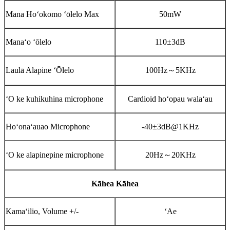
Mana Hoʻokomo ʻōlelo Max
50mW
Manaʻo ʻōlelo
110±3dB
Laulā Alapine ʻŌlelo
100Hz
～
5KHz
ʻO ke kuhikuhina microphone
Cardioid hoʻopau walaʻau
Hoʻonaʻauao Microphone
-40±3dB@1KHz
ʻO ke alapinepine microphone
20Hz
～
20KHz
Kāhea Kāhea
Kamaʻilio, Volume +/-
ʻAe