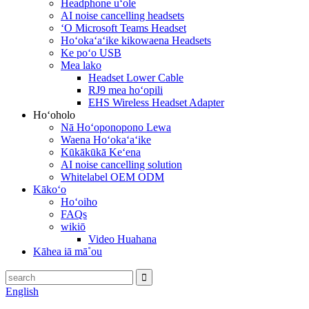
Headphone uʻole
AI noise cancelling headsets
ʻO Microsoft Teams Headset
Hoʻokaʻaʻike kikowaena Headsets
Ke poʻo USB
Mea lako
Headset Lower Cable
RJ9 mea hoʻopili
EHS Wireless Headset Adapter
Hoʻoholo
Nā Hoʻoponopono Lewa
Waena Hoʻokaʻaʻike
Kūkākūkā Keʻena
AI noise cancelling solution
Whitelabel OEM ODM
Kākoʻo
Hoʻoiho
FAQs
wikiō
Video Huahana
Kāhea iā mā˚ou
English