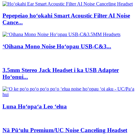
Pepepeiao hoʻokahi Smart Acoustic Filter AI Noise
Cance...
ʻOihana Mono Noise Hoʻopau USB-C&3...
3.5mm Stereo Jack Headset i ka USB Adapter
Hoʻonui...
Luna Hoʻopaʻa Leo ʻelua
Nā Pūʻulu Premium/UC Noise Canceling Headset