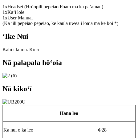
1xHeadset (Hoʻopili pepeiao Foam ma ka paʻamau)
1xKaʻi lole
1xUser Manual
(Ka ʻili pepeiao pepeiao, ke kaula uwea i loaʻa ma ke koi *)
ʻIke Nui
Kahi i kumu: Kina
Nā palapala hōʻoia
Nā kikoʻī
Hana leo
Ka nui o ka leo
Φ28