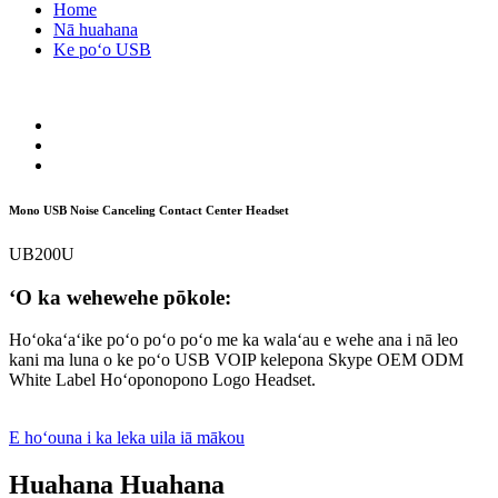
Home
Nā huahana
Ke poʻo USB
Mono USB Noise Canceling Contact Center Headset
UB200U
ʻO ka wehewehe pōkole:
Hoʻokaʻaʻike poʻo poʻo poʻo me ka walaʻau e wehe ana i nā leo
kani ma luna o ke poʻo USB VOIP kelepona Skype OEM ODM
White Label Hoʻoponopono Logo Headset.
E hoʻouna i ka leka uila iā mākou
Huahana Huahana